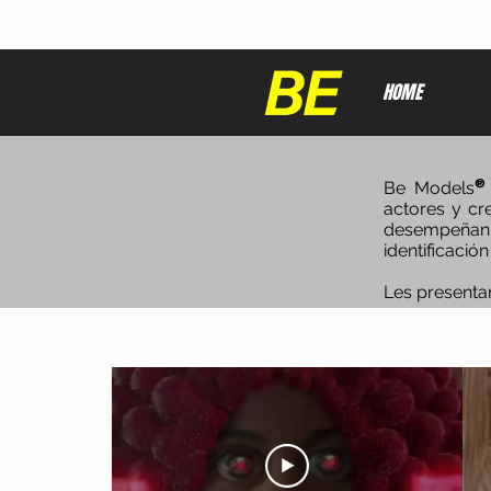
HOME
Be Models
®
actores y cr
desempeñan 
identificació
Les presentam