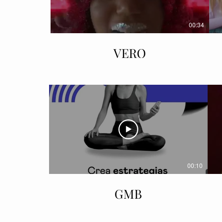
00:34
VERO
00:10
GMB