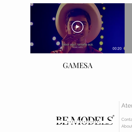
00:20
GAMESA
Ate
Conta
About