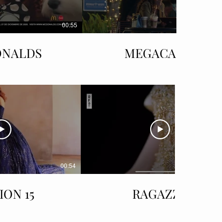
00:55
NALDS
MEGACABLE
00:54
ION 15
RAGAZZA