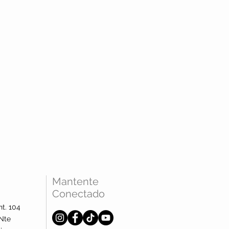
Mantente
Conectado
nt. 104
Nte