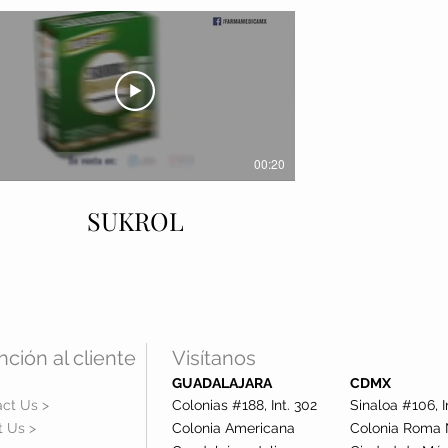
00:20
SUKROL
nción al cliente
Visítanos
GUADALAJARA
CDMX
ct Us >
Colonias #188, Int. 302
Sinaloa #106, I
 Us >
Colonia Americana
Colonia Roma 