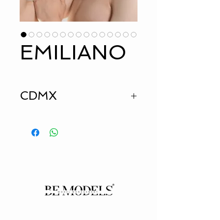
EMILIANO
CDMX
HEIGHT
1.85
SUIT
38
JEANS
28
SHIRT
s
EYES
BROWN
HAIR
BROWN
SHOES
8
mx