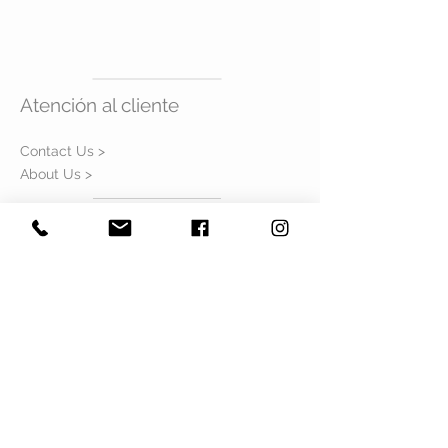
Atención al cliente
Contact Us >
About Us >
Visítanos
GUADALAJARA
Colonias #188, Int. 302
Colonia Americana
Guadalajara Jalisco
CDMX
Sinaloa #106, Int. 104
Colonia Roma Nte
Ciudad de México